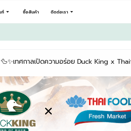
arrow_drop_down
arrow_drop_down
ฑ์
ซื้อสินค้า
ติดต่อเรา
 68 🦆✨เทศกาลเปิดความอร่อย Duck King x Th