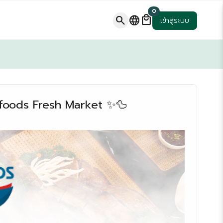
0
local_mall
search
language
เข้าสู่ระบบ
aifoods Fresh Market ✨🦆