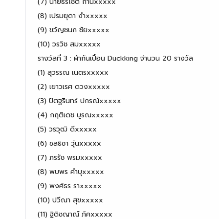
(7) นายธีรโชติ ก้านxxxxx
(8) เปรมยุดา งำxxxxx
(9) ขวัญชนก ชัยxxxxx
(10) วรวิช สมxxxxx
รางวัลที่ 3 : ผ้ากันเปื้อน Duckking จำนวน 20 รางวัล
(1) สุวรรณ เนตรxxxxx
(2) เยาวเรศ ดวงxxxxx
(3) ปัตฐรินทร์ ปกรณ์xxxxx
(4) กฤติเดช บูรณxxxxx
(5) วรวุฒิ ดีxxxxx
(6) ชลธิชา วุ่นxxxxx
(7) ภรรัช พรมxxxxx
(8) พบพร คำบุxxxxx
(9) พงศ์ธร ราxxxxx
(10) ปวีณา สุขxxxxx
(11) ฐิติชญาณ์ ภัคxxxxx