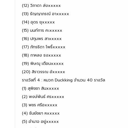
(12) วิภาดา ส่งxxxxx
(13) ธัญญาภรณ์ อาxxxxx
(14) อุดร ยุxxxxx
(15) นนท์การ คะxxxxx
(16) ปทุมพร สาxxxxx
(17) ภัทรธิดา โพธิ์xxxxx
(18) กาหลง ธงxxxxx
(19) พิษณุ เตือนxxxxx
(20) สิราวรรณ อ้xxxxx
รางวัลที่ 4 : หมวก Duckking จำนวน 40 รางวัล
(1) สุพิชชา สินxxxxx
(2) พงษ์พันธ์ ศรxxxxx
(3) พชร ศรีอxxxxx
(4) ธันย์ชยา หxxxxx
(5) อำนาจ อยู่xxxxx