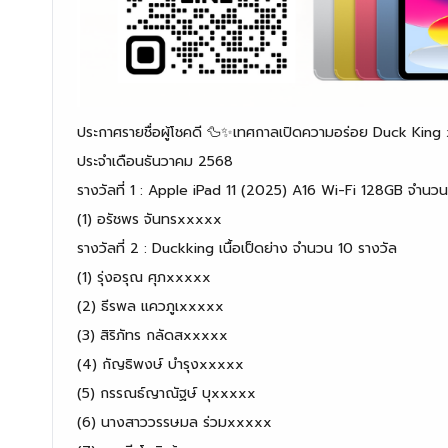
ประกาศรายชื่อผู้โชคดี 🦆✨เทศกาลเปิดความอร่อย Duck Kin
ประจำเดือนธันวาคม 2568
รางวัลที่ 1 : Apple iPad 11 (2025) A16 Wi-Fi 128GB จำนวน
(1) อรัชพร จันทรxxxxx
รางวัลที่ 2 : Duckking เนื้อเป็ดย่าง จำนวน 10 รางวัล
(1) รุ่งอรุณ ศุภxxxxx
(2) ธีรพล แควภูเxxxxx
(3) สิริภัทร กลัดสxxxxx
(4) กัญธิพงษ์ บำรุงxxxxx
(5) กรรณธ์ญาณัฐษ์ บุxxxxx
(6) นางสาววรรษมล ร่วมxxxxx