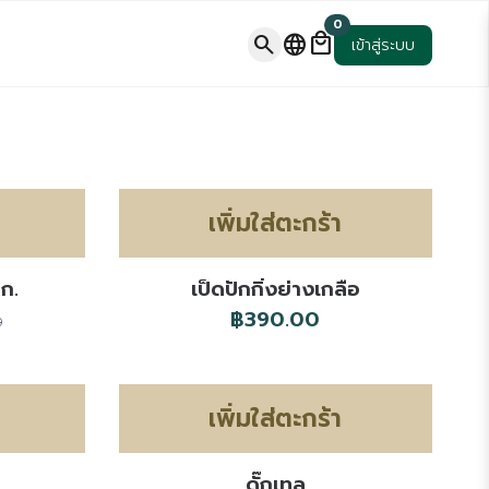
0
local_mall
search
language
เข้าสู่ระบบ
เพิ่มใส่ตะกร้า
ก.
เป็ดปักกิ่งย่างเกลือ
฿390.00
0
เพิ่มใส่ตะกร้า
ดั๊กเทล