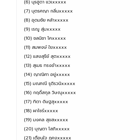
(6) นุรฮูดา แวเxxxxx
(7) บุตรศญา กลิ่นxxxxx
(8) อุดมชัย หล้าxxxxx
(9) เรณู สุ่มxxxxx
(10) ชลนิชา โคxxxxx
(11) สมพงษ์ ใยxxxxx
(12) แสงสุรีย์ สุตxxxxx
(13) สุเมธ ทรงอำxxxxx
(14) ญาณิศา อยู่xxxxx
(15) มณฑณี รุติรวนิxxxxx
(16) กฤดิ์​สกุล ​วิษณุ​xxxxx
(17) ทิตา ดิษฐสุxxxxx
(18) ผาไซร์xxxxx
(19) มงคล สุขสxxxxx
(20) บุญตา โสภิxxxxx
(21) เตือนใจ ภูคงxxxxx