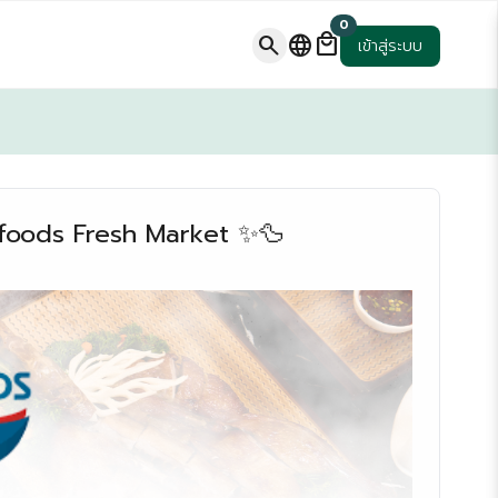
0
local_mall
search
language
เข้าสู่ระบบ
aifoods Fresh Market ✨🦆