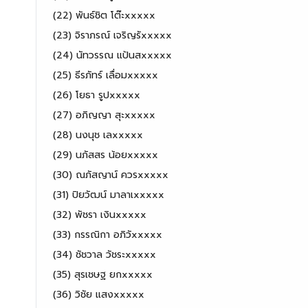
(22) พันธ์ชิต โต๊ะxxxxx
(23) จิราภรณ์ เจริญรัxxxxx
(24) นัทวรรณ แป้นสxxxxx
(25) ธีรภัทร์ เลื่อมxxxxx
(26) โยธา รูปxxxxx
(27) อภิญญา สุะxxxxx
(28) นงนุช เลxxxxx
(29) นภัสสร น้อยxxxxx
(30) ณภัสญาน์ ควรxxxxx
(31) ปิยวัฒน์ มาลาเxxxxx
(32) พัชรา เงินxxxxx
(33) กรรณิกา อภิวัxxxxx
(34) ชัชวาล วัชระxxxxx
(35) สุรเชษฐ ยกxxxxx
(36) วิชัย แสงxxxxx