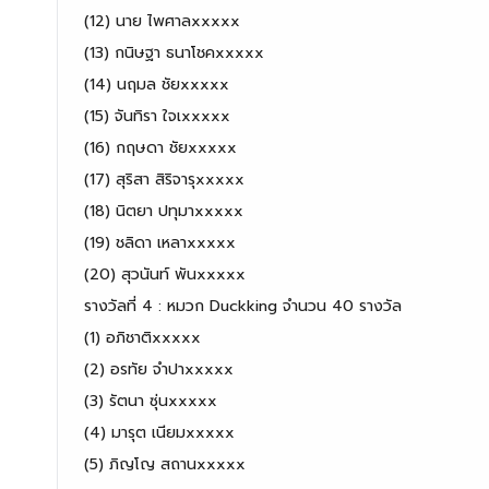
(12) นาย ไพศาลxxxxx
(13) กนิษฐา ธนาโชคxxxxx
(14) นฤมล ชัยxxxxx
(15) จันทิรา ใจเxxxxx
(16) กฤษดา ชัยxxxxx
(17) สุริสา สิริจารุxxxxx
(18) นิตยา ปทุมาxxxxx
(19) ชลิดา เหลาxxxxx
(20) สุวนันท์ พันxxxxx
รางวัลที่ 4 : หมวก Duckking จำนวน 40 รางวัล
(1) อภิชาติxxxxx
(2) อรทัย จำปาxxxxx
(3) รัตนา ซุ่นxxxxx
(4) มารุต เนียมxxxxx
(5) ภิญโญ สถานxxxxx