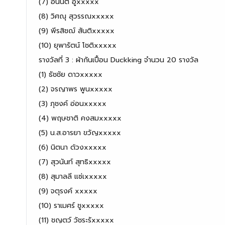
(7) อนันต์ อู่xxxxx
(8) วิศณุ สุวรรณxxxxx
(9) พีรสิชฌ์ สันติxxxxx
(10) ยุพารัตน์ โชติxxxxx
รางวัลที่ 3 : ผ้ากันเปื้อน Duckking จำนวน 20 รางวัล
(1) ธัชชัย ดาวxxxxx
(2) จรญาพร​ พูนxxxxx
(3) ภุชงค์ อ่อนxxxxx
(4) พฤษชาติ คงสมxxxxx
(5) น.ส.อารยา ขวัญxxxxx
(6) นิตนา ด้วงxxxxx
(7) สุวนันท์ สุทธิxxxxx
(8) สุมาลลี แซ่เxxxxx
(9) จตุรงค์ xxxxx
(10) ราเมศร์ ชูxxxxx
(11) ชญตว์ วัชระรัxxxxx