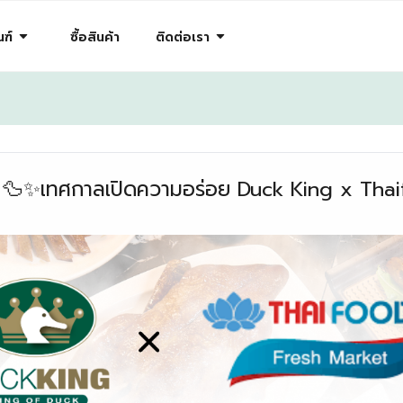
arrow_drop_down
arrow_drop_down
ฑ์
ซื้อสินค้า
ติดต่อเรา
 69 🦆✨เทศกาลเปิดความอร่อย Duck King x Th