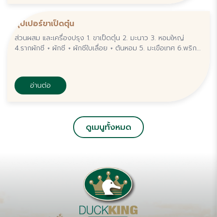
ซุปเปอร์ขาเป็ดตุ๋น
ส่วนผสม และเครื่องปรุง 1. ขาเป็ดตุ๋น 2. มะนาว 3. หอมใหญ่
4.รากผักชี + ผักชี + ผักชีใบเลื่อย + ต้นหอม 5. มะเขือเทศ 6.พริก
ขี้หนู 7.น้ำปลา 8.ผงปรุงรส . วิธีทำ 1.ตั้งน้ำจนเดือด ใส่รากผักชี +
น้ำปลา
อ่านต่อ
ดูเมนูทั้งหมด