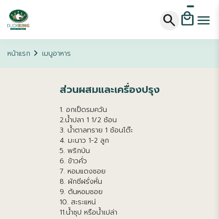
local_mall
search
menu
chevron_right
หน้าแรก
เมนูอาหาร
น้ำตกอกเป็ด
ส่วนผสมและเครื่องปรุง
รมควัน
1. อกเป็ดรมควัน
2.น้ำปลา 1 1/2 ช้อน
3. น้ำตาลทราย 1 ช้อนโต๊ะ
4. มะนาว 1-2 ลูก
5. พริกป่น
6. ข้าวคั่ว
7. หอมแดงซอย
8. ผักชีฝรั่งหั่น
9. ต้นหอมซอย
10. สะระแหน่
11.น้ำซุป หรือน้ำเปล่า