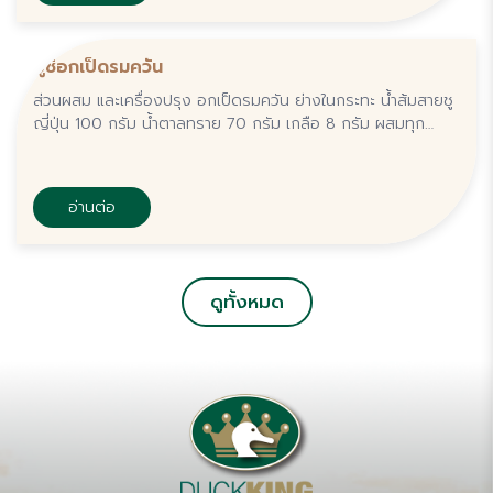
ซูชิอกเป็ดรมควัน
ส่วนผสม และเครื่องปรุง อกเป็ดรมควัน ย่างในกระทะ น้ำส้มสายชู
ญี่ปุ่น 100 กรัม น้ำตาลทราย 70 กรัม เกลือ 8 กรัม ผสมทุก
อย่างให้เข้ากันคนให้นำ้ตาลละลายพักไว้. ข้าวญี่ปุ่น 300 กรัม น้ำ
เปล่า 500...
อ่านต่อ
ดูทั้งหมด