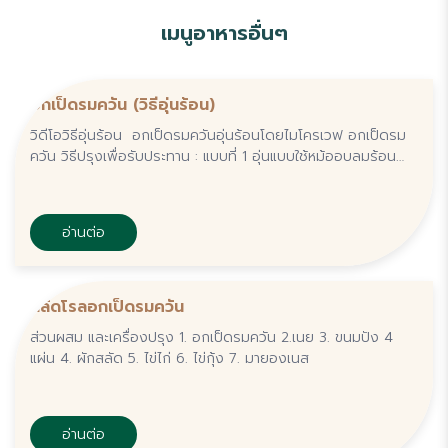
เมนูอาหารอื่นๆ
อกเป็ดรมควัน (วิธีอุ่นร้อน)
วิดีโอวิธีอุ่นร้อน อกเป็ดรมควันอุ่นร้อนโดยไมโครเวฟ อกเป็ดรม
ควัน วิธีปรุงเพื่อรับประทาน : แบบที่ 1 อุ่นแบบใช้หม้ออบลมร้อน
(หลังจากสินค้าละลายแล้ว) - นำออกจากถุงบรรจุภัณฑ์ นำเข้าหม้อ
อบลมร้อน อุณหภูมิ...
อ่านต่อ
สลัดโรลอกเป็ดรมควัน
ส่วนผสม และเครื่องปรุง 1. อกเป็ดรมควัน 2.เนย 3. ขนมปัง 4
แผ่น 4. ผักสลัด 5. ไข่ไก่ 6. ไข่กุ้ง 7. มายองเนส
อ่านต่อ